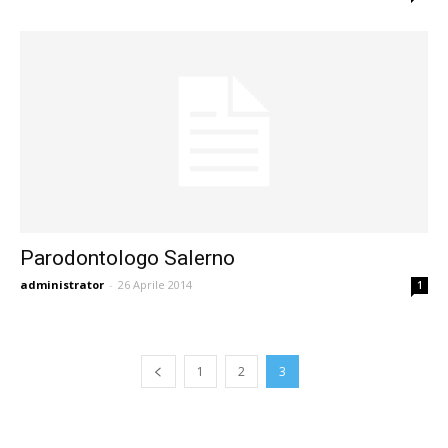
Parodontologo Salerno
administrator
-
26 Aprile 2014
1
1
2
3