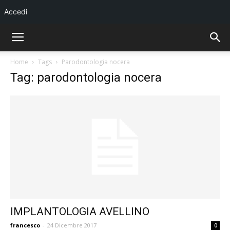
Accedi
Home
Tags
Parodontologia nocera
Tag: parodontologia nocera
IMPLANTOLOGIA AVELLINO
francesco
-
24 Dicembre 2017
0