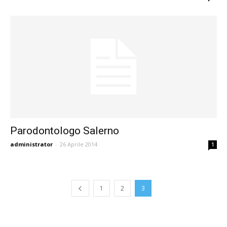
Parodontologo Salerno
administrator
-
26 Aprile 2014
1
1
2
3